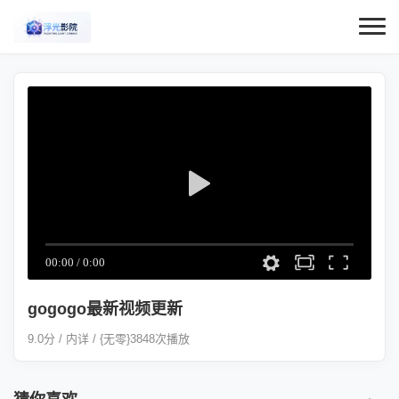
gogogo最新视频更新
9.0分 / 内详 / {无零}3848次播放